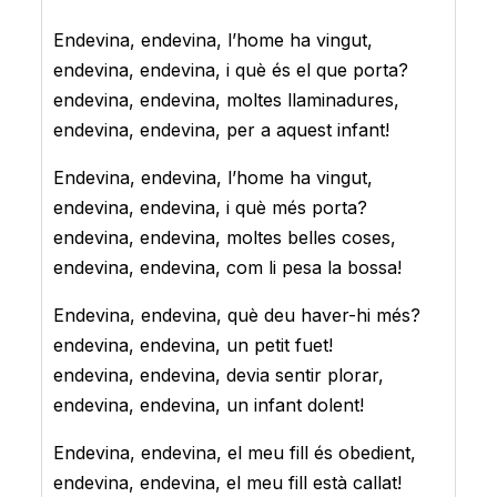
Endevina, endevina, l’home ha vingut,
endevina, endevina, i què és el que porta?
endevina, endevina, moltes llaminadures,
endevina, endevina, per a aquest infant!
Endevina, endevina, l’home ha vingut,
endevina, endevina, i què més porta?
endevina, endevina, moltes belles coses,
endevina, endevina, com li pesa la bossa!
Endevina, endevina, què deu haver-hi més?
endevina, endevina, un petit fuet!
endevina, endevina, devia sentir plorar,
endevina, endevina, un infant dolent!
Endevina, endevina, el meu fill és obedient,
endevina, endevina, el meu fill està callat!