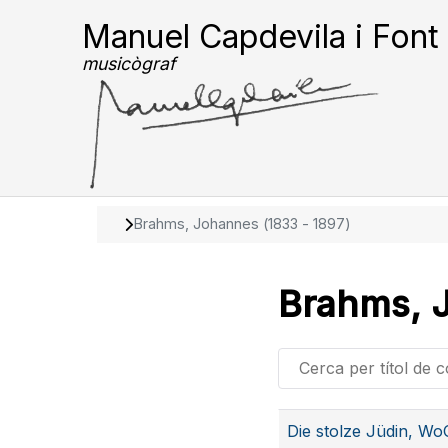
Manuel Capdevila i Font
musicògraf
Brahms, Johannes (1833 - 1897)
Brahms, J
Cerca per títol de con
Articles
Die stolze Jüdin, W