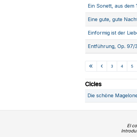
Ein Sonett, aus dem
Eine gute, gute Nac
Einformig ist der Li
Entführung, Op. 97/
3
4
5
Cicles
Die schöne Magelone
El c
Introdu