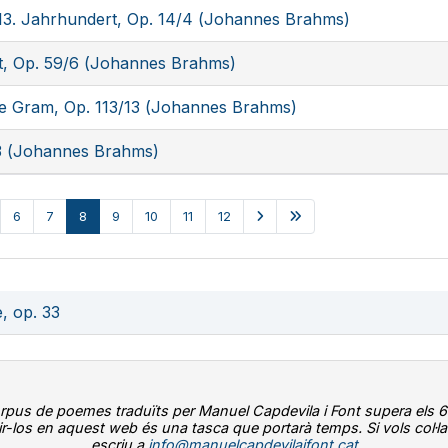
 13. Jahrhundert, Op. 14/4 (Johannes Brahms)
ht, Op. 59/6 (Johannes Brahms)
ebe Gram, Op. 113/13 (Johannes Brahms)
3 (Johannes Brahms)
6
7
8
9
10
11
12
, op. 33
orpus de poemes traduïts per Manuel Capdevila i Font supera els 6
ir-los en aquest web és una tasca que portarà temps. Si vols col·la
escriu a
info@manuelcapdevilaifont.cat